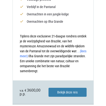
Verblijf in de Pantanal
Overnachten in een jungle-lodge
Overnachten op Ilha Grande
Tijdens deze exclusieve 21-daagse rondreis ontdek
je de veelzijdigheid van Brazilië, van het
mysterieuze Amazonewoud en de wildlife-rijkdom
van de Pantanal tot de overweldigende wat
...
(lees
meer)
Ilha
Grande met zijn paradijselijke stranden.
Een unieke combinatie van natuur, cultuur en
ontspanning die het beste van Brazilië
samenbrengt.
3600,00
v.a. €
Bekijk deze reis
p.p.