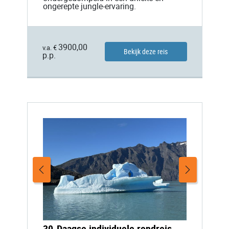
ongerepte jungle-ervaring.
3900,00
v.a. €
Bekijk deze reis
p.p.
30-Daagse individuele rondreis