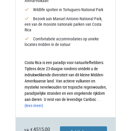
Arenal-vulkaan
Wildlife spotten in Tortuguero National Park
Bezoek aan Manuel Antonio National Park,
een van de mooiste nationale parken van Costa
Rica
Comfortabele accommodaties op unieke
locaties midden in de natuur
Costa Rica is een paradijs voor natuurliefhebbers.
Tijdens deze 23-daagse rondreis ontdekt u de
indrukwekkende diversiteit van dit kleine Midden-
Amerikaanse land. Van actieve vulkanen en
mystieke nevelwouden tot tropische regenwouden,
paradijselijke stranden en een ongekende rijkdom
aan dieren. U reist van de levendige Caribisc
...
(lees meer)
4515,00
v.a. €