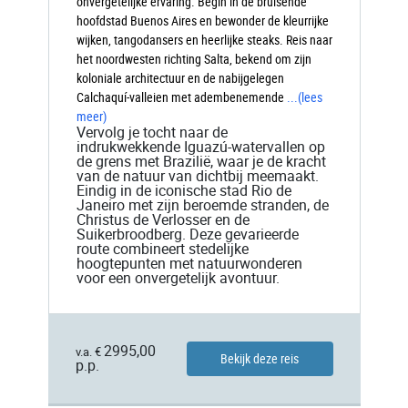
onvergetelijke ervaring. Begin in de bruisende
hoofdstad Buenos Aires en bewonder de kleurrijke
wijken, tangodansers en heerlijke steaks. Reis naar
het noordwesten richting Salta, bekend om zijn
koloniale architectuur en de nabijgelegen
Calchaquí-valleien met adembenemende
...
(lees
meer)
Vervolg je tocht naar de
indrukwekkende Iguazú-watervallen op
de grens met Brazilië, waar je de kracht
van de natuur van dichtbij meemaakt.
Eindig in de iconische stad Rio de
Janeiro met zijn beroemde stranden, de
Christus de Verlosser en de
Suikerbroodberg. Deze gevarieerde
route combineert stedelijke
hoogtepunten met natuurwonderen
voor een onvergetelijk avontuur.
2995,00
v.a. €
Bekijk deze reis
p.p.