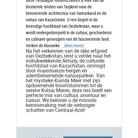
Deze 18-daagse rondreis neemt u mee van de
bruisende straten van Tasjkent naar de
betoverende architectuur van Samarkand en de
natuur van Kazachstan. U reis begint in de
levendige hoofdstad van Oezbekistan, waar u
wordt ondergedompeld in de cultuur, geschiedenis
en culinaire geneugten van dit fascinerende land.
Verken de klassieke
...
(lees meer)
Na het verkennen van de rijke erfgoed
van Oezbekistan, reist u verder naar het
indrukwekkende Almaty, de culturele
hoofdstad van Kazachstan, omringd
door majestueuze bergen en
adembenemende natuurparken. Van
het mystieke Kaindy Meer met zijn
opdoemende boomstammen tot de
serene Kolsai Meren, deze reis biedt een
perfecte mix van cultuur, avontuur en
natuur. We beloven u de mooiste
kennismaking met de verborgen
schatten van Centraal-Azië!