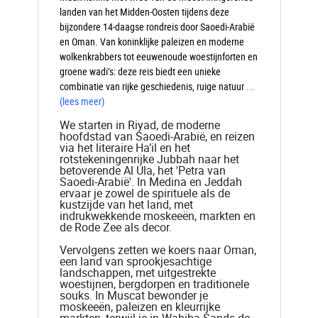
landen van het Midden-Oosten tijdens deze
bijzondere 14-daagse rondreis door Saoedi-Arabië
en Oman. Van koninklijke paleizen en moderne
wolkenkrabbers tot eeuwenoude woestijnforten en
groene wadi’s: deze reis biedt een unieke
combinatie van rijke geschiedenis, ruige natuur
...
(lees meer)
We starten in Riyad, de moderne
hoofdstad van Saoedi-Arabië, en reizen
via het literaire Ha’il en het
rotstekeningenrijke Jubbah naar het
betoverende Al Ula, het 'Petra van
Saoedi-Arabië'. In Medina en Jeddah
ervaar je zowel de spirituele als de
kustzijde van het land, met
indrukwekkende moskeeën, markten en
de Rode Zee als decor.
Vervolgens zetten we koers naar Oman,
een land van sprookjesachtige
landschappen, met uitgestrekte
woestijnen, bergdorpen en traditionele
souks. In Muscat bewonder je
moskeeën, paleizen en kleurrijke