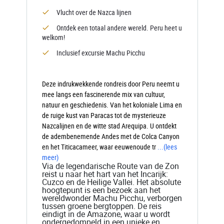
Vlucht over de Nazca lijnen
Ontdek een totaal andere wereld. Peru heet u
welkom!
Inclusief excursie Machu Picchu
Deze indrukwekkende rondreis door Peru neemt u
mee langs een fascinerende mix van cultuur,
natuur en geschiedenis. Van het koloniale Lima en
de ruige kust van Paracas tot de mysterieuze
Nazcalijnen en de witte stad Arequipa. U ontdekt
de adembenemende Andes met de Colca Canyon
en het Titicacameer, waar eeuwenoude tr
...
(lees
meer)
Via de legendarische Route van de Zon
reist u naar het hart van het Incarijk:
Cuzco en de Heilige Vallei. Het absolute
hoogtepunt is een bezoek aan het
wereldwonder Machu Picchu, verborgen
tussen groene bergtoppen. De reis
eindigt in de Amazone, waar u wordt
ondergedompeld in een unieke en