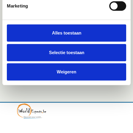
• Reserveringskosten
Marketing
• Reis- en/of annuleringsverzekering. Deze kunt
u afsluiten via WorldExperts.
• Bijkomende kosten ter plaatse: fooien,
Alles toestaan
optionele excursies etc.
Bijzonderheden
Selectie toestaan
• Minimaal aantal deelnemers: 8
• Verlenging mogelijk, vraag onze medewerkers
Weigeren
voor meer inlichtingen.