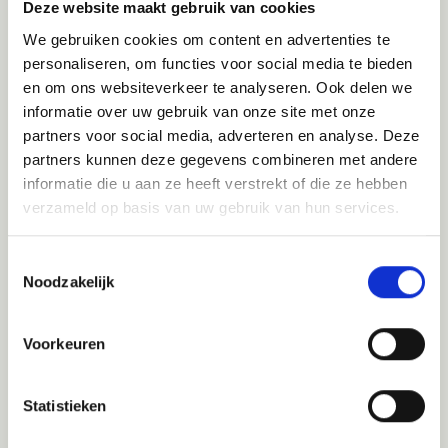
Deze website maakt gebruik van cookies
Inclusief
We gebruiken cookies om content en advertenties te
• Heen-/terugvlucht vanaf Brussel met Austria
personaliseren, om functies voor social media te bieden
Airlines of gelijkwaardige IATA-
en om ons websiteverkeer te analyseren. Ook delen we
luchtvaartmaatschappij
informatie over uw gebruik van onze site met onze
• Transfers van de luchthaven naar het hotel en
partners voor social media, adverteren en analyse. Deze
partners kunnen deze gegevens combineren met andere
v.v.
informatie die u aan ze heeft verstrekt of die ze hebben
• Nederlandssprekende ervaren gids
verzameld op basis van uw gebruik van hun services.
• Overnachtingen in comfortabele 4-sterrenhotels
op basis van logies/ontbijt
Toestemmingsselectie
• 10 x diner
Noodzakelijk
• Alle vervoer ter plaatse met airco
• Alle excursies zoals omschreven inclusief alle
Voorkeuren
entreegelden
• Luchthavenbelastingen en toeslagen
Statistieken
Exclusief