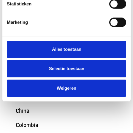
Statistieken
Baltische Staten
Marketing
Bangladesh
Belize
Alles toestaan
Bosnie en Herzegovina
Brazilie
Selectie toestaan
Bulgarije
Weigeren
Chili
China
Colombia