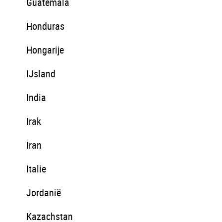
Guatemala
Honduras
Hongarije
IJsland
India
Irak
Iran
Italie
Jordanië
Kazachstan