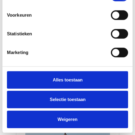
Het idyllisch gelegen kasteel van Trakai
Voorkeuren
Estland, Letland en Litouwen zijn de kleine landen
ten oosten van de Oostzee en worden vaak samen
de Baltische Staten of Baltische Landen genoemd.
Statistieken
De groene, vrij vlakke landen lijken uiterlijk veel op
elkaar maar hebben ieder een eigen taal en
cultuur. Tijdens deze internationale rondreis door
Marketing
de Baltische Staten bezoekt u het
...
(lees meer)
Alles toestaan
1695,00
v.a. €
Bekijk deze reis
p.p.
Selectie toestaan
Weigeren