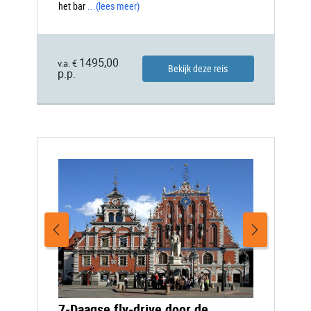
het bar
...
(lees meer)
1495,00
v.a. €
Bekijk deze reis
p.p.
7-Daagse fly-drive door de