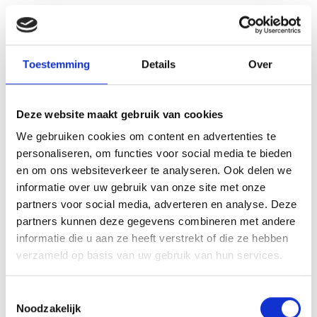
Toestemming
Details
Over
Deze website maakt gebruik van cookies
We gebruiken cookies om content en advertenties te
personaliseren, om functies voor social media te bieden
en om ons websiteverkeer te analyseren. Ook delen we
10-Daagse klassieke rondreis
informatie over uw gebruik van onze site met onze
door de Baltische Staten
partners voor social media, adverteren en analyse. Deze
partners kunnen deze gegevens combineren met andere
Verblijf in comfortabele 4-sterrenhotels
informatie die u aan ze heeft verstrekt of die ze hebben
Drielandenreis met bezoek aan hun
verzameld op basis van uw gebruik van hun services.
hoofdsteden
Het UNESCO werelderfgoed van Tallinn, Riga
Toestemmingsselectie
en Vilnius
Noodzakelijk