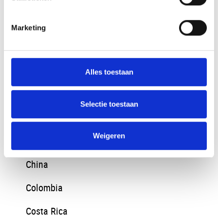
Baltische Staten
Bangladesh
Marketing
Belize
Bosnie en Herzegovina
Alles toestaan
Brazilie
Selectie toestaan
Bulgarije
Weigeren
Chili
China
Colombia
Costa Rica