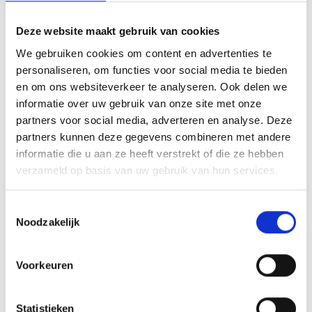
Deze website maakt gebruik van cookies
We gebruiken cookies om content en advertenties te
personaliseren, om functies voor social media te bieden
Bestemmingen
en om ons websiteverkeer te analyseren. Ook delen we
informatie over uw gebruik van onze site met onze
Albanie
partners voor social media, adverteren en analyse. Deze
partners kunnen deze gegevens combineren met andere
Algerije
informatie die u aan ze heeft verstrekt of die ze hebben
verzameld op basis van uw gebruik van hun services.
Argentinie
Toestemmingsselectie
Armenie
Noodzakelijk
Azerbeidzjan
Voorkeuren
Balkan
Statistieken