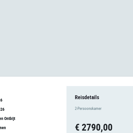
Reisdetails
26
2-Persoonskamer
026
en Ontbijt
€ 2790,00
onen