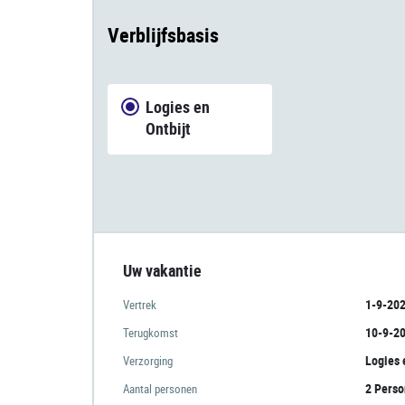
Verblijfsbasis
Logies en
Ontbijt
Uw vakantie
1-9-20
Vertrek
10-9-2
Terugkomst
Logies 
Verzorging
2 Pers
Aantal personen