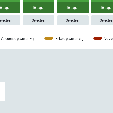
0 dagen
10 dagen
10 dagen
10 dage
electeer
Selecteer
Selecteer
Selectee
Voldoende plaatsen vrij
Enkele plaatsen vrij
Volze