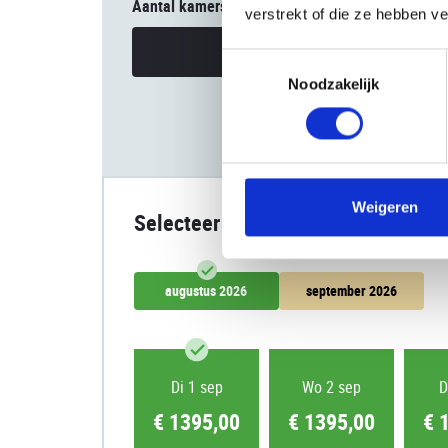
Aantal kamers
verstrekt of die ze hebben v
Uw reisgezelschap
Toestemmingsselectie
Noodzakelijk
Weigeren
Selecteer datum
augustus 2026
september 2026
Di 1 sep
Wo 2 sep
D
€ 1395,00
€ 1395,00
€ 