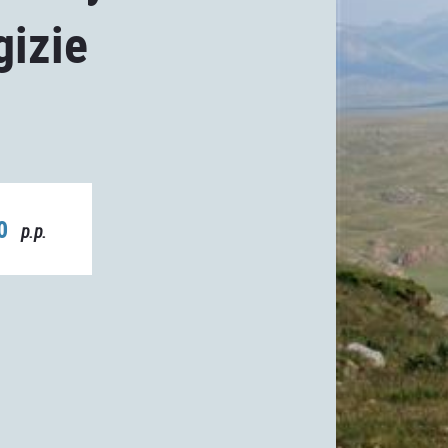
gizie
00
p.p.