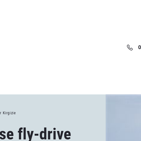
0
r Kirgizie
e fly-drive