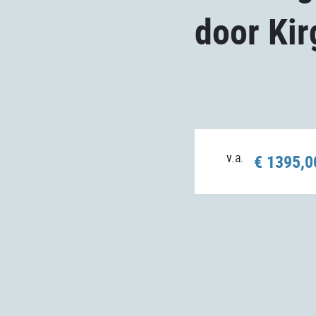
door Kir
v.a.
€ 1395,