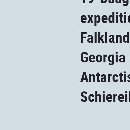
expediti
Falkland
Georgia 
Antarcti
Schierei