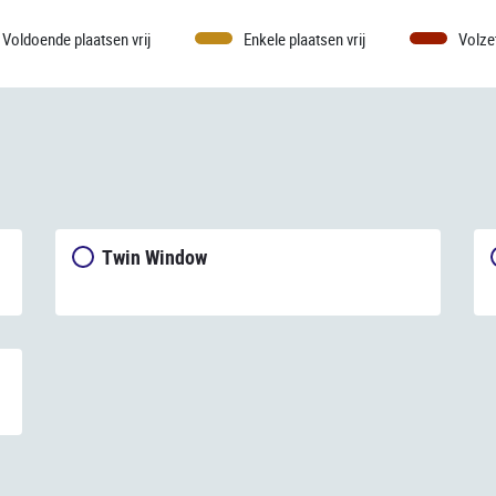
Voldoende plaatsen vrij
Enkele plaatsen vrij
Volze
Twin Window