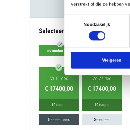
verstrekt of die ze hebben v
Toestemmingsselectie
Noodzakelijk
Selecteer datum
november 2026
december 2026
Weigeren
Vr 11 dec
Zo 27 dec
€ 17400,00
€ 17400,00
19 dagen
19 dagen
Geselecteerd
Selecteer