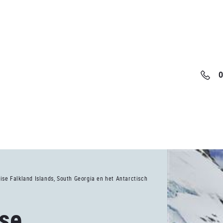
0
ise Falkland Islands, South Georgia en het Antarctisch
se