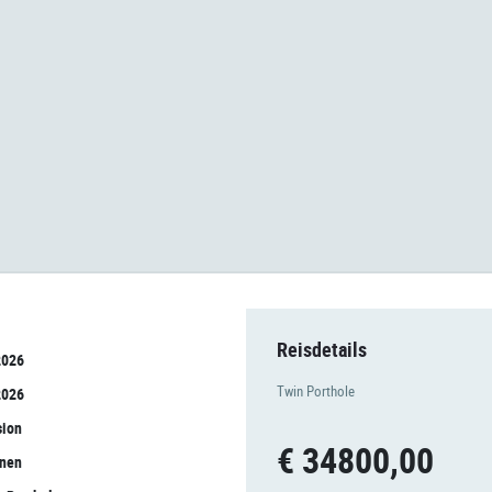
Reisdetails
2026
Twin Porthole
2026
sion
€ 34800,00
onen