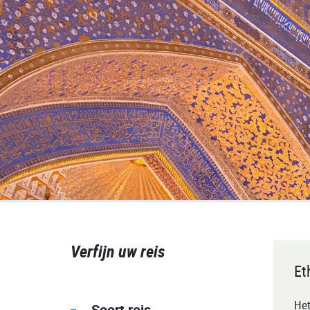
Verfijn uw reis
Et
Het
Soort reis