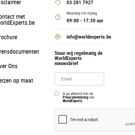
isclaimer
03 281 7927
Maandag t/m vrijdag
ontact met
09:00 - 17:30 uur
orldExperts.be
rochure
info@worldexperts.be
rensdocumenten
Stuur mij regelmatig de
WorldExperts
nieuwsbrief
ver Ons
eizen op maat
Ik ga akkoord met de
Privacyverklaring
van
WorldExperts
.