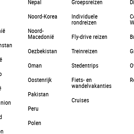
Nepal
Groepsreizen
D
Noord-Korea
Individuele
C
rondreizen
W
ië
Noord-
Macedonië
Fly-drive reizen
B
hstan
Oezbekistan
Treinreizen
G
ë
Oman
Stedentrips
O
o
Oostenrijk
Fiets- en
R
wandelvakanties
ë
Pakistan
Cruises
union
Peru
d
Polen
on