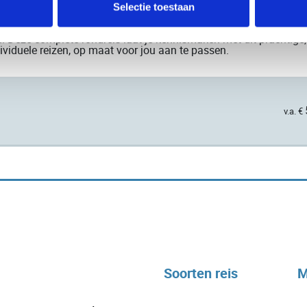
r de eeuwen heen heeft Ethiopië zich met succes verzet tegen h
Selectie toestaan
 zijn culturele identiteit heeft behouden. De vele stammen in de 
. Het land kent 9 sites van UNESCO Werelderfgoed, waarvan de r
n. Deze complete rondreis laat je kennismaken met dit prachtige,
ividuele reizen, op maat voor jou aan te passen.
v.a. €
Soorten reis
M