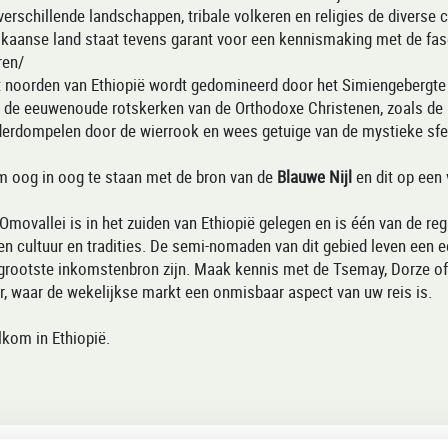
verschillende landschappen, tribale volkeren en religies de diverse c
ikaanse land staat tevens garant voor een kennismaking met de fa
ren/
 noorden van Ethiopië wordt gedomineerd door het Simiengebergte e
n de eeuwenoude rotskerken van de Orthodoxe Christenen, zoals de ke
erdompelen door de wierrook en wees getuige van de mystieke sfee
 oog in oog te staan met de bron van de
Blauwe Nijl
en dit op een 
Omovallei is in het zuiden van Ethiopië gelegen en is één van de r
en cultuur en tradities. De semi-nomaden van dit gebied leven een 
grootste inkomstenbron zijn. Maak kennis met de Tsemay, Dorze of
r, waar de wekelijkse markt een onmisbaar aspect van uw reis is.
kom in Ethiopië.