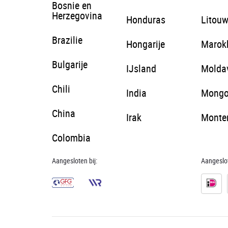
Bosnie en
Herzegovina
Honduras
Litou
Brazilie
Hongarije
Marok
Bulgarije
IJsland
Molda
Chili
India
Mongo
China
Irak
Monte
Colombia
Aangesloten bij:
Aangeslot