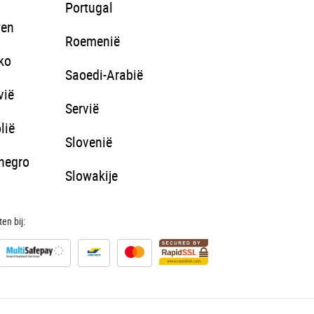
Portugal
wen
Roemenië
ko
Saoedi-Arabië
vië
Servië
lië
Slovenië
negro
Slowakije
en bij: