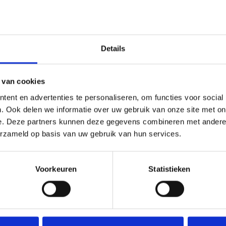
Details
24-Daag
 van cookies
Ontde
ent en advertenties te personaliseren, om functies voor social
. Ook delen we informatie over uw gebruik van onze site met on
Ontmo
e. Deze partners kunnen deze gegevens combineren met andere i
Compl
erzameld op basis van uw gebruik van hun services.
Ethiopië
De pra
Voorkeuren
Statistieken
iopië behoort tot de mooiste landen van Afrika en de landschappen zijn episch i
2900 meter boven zeeniveau, maar ook een bezoek brengen aan de laagste plek op
rtussen vind je weelderige hooglanden en opwindende woes
...
(lees meer)