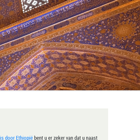
is door Ethiopië
bent u er zeker van dat u naast