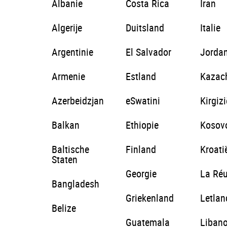
Albanie
Costa Rica
Iran
Algerije
Duitsland
Italie
Argentinie
El Salvador
Jordan
Armenie
Estland
Kazac
Azerbeidzjan
eSwatini
Kirgizi
Balkan
Ethiopie
Kosov
Baltische
Finland
Kroati
Staten
Georgie
La Ré
Bangladesh
Griekenland
Letlan
Belize
Guatemala
Liban