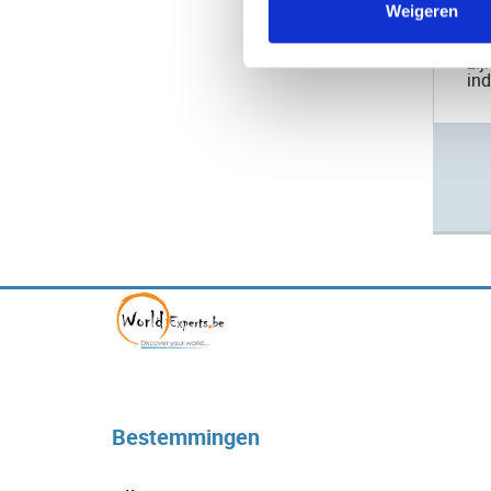
Doo
Weigeren
van
van
zij
ind
Bestemmingen