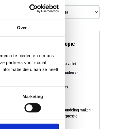
Toon
Over
se individuele rondreis Ethiopië
k de rotskerken van Lalibela
 media te bieden en om ons
ze partners voor social
et de verschillende stammen van de Omo vallei
nformatie die u aan ze heeft
ete rondreis met zowel het noorden als zuiden van
chtige flora en fauna in de Bale Mountains
Marketing
n omvang en schoonheid. Hier kun je een wandeling maken
 het Afrikaanse continent, de Danakil-depressie.