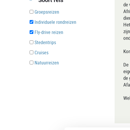
de 
Afr
Groepsreizen
die
Individuele rondreizen
Het
zij
Fly-drive reizen
ond
Stedentrips
Kom
Cruises
Natuurreizen
De 
eig
de 
Afa
Wel