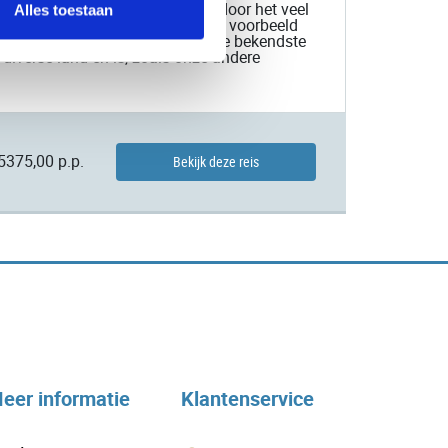
et Europese kolonialisme, waardoor het veel
Alles toestaan
Omo-vallei zijn hier een prachtig voorbeeld
otskerken in Lalibela wellicht de bekendste
 diverse land en is, zoals onze andere
5375,00 p.p.
Bekijk deze reis
eer informatie
Klantenservice