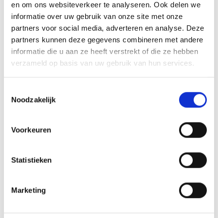
Bulgarije
en om ons websiteverkeer te analyseren. Ook delen we
informatie over uw gebruik van onze site met onze
Chili
partners voor social media, adverteren en analyse. Deze
partners kunnen deze gegevens combineren met andere
China
informatie die u aan ze heeft verstrekt of die ze hebben
verzameld op basis van uw gebruik van hun services.
Colombia
Toestemmingsselectie
Costa Rica
Noodzakelijk
Duitsland
Voorkeuren
El Salvador
Statistieken
Estland
Marketing
eSwatini
Ethiopie