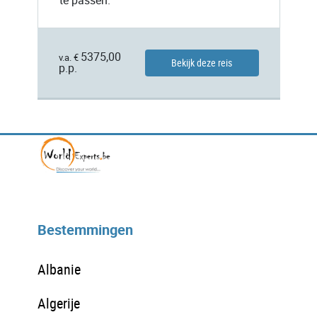
te passen.
5375,00
v.a. €
Bekijk deze reis
p.p.
Bestemmingen
Albanie
Algerije