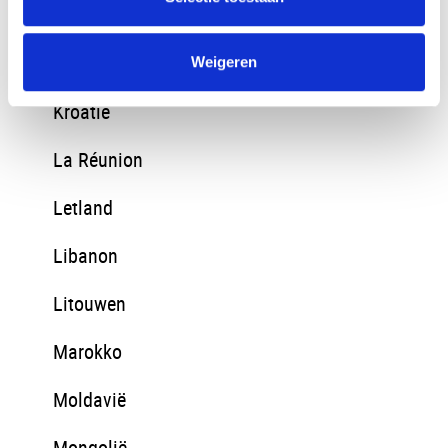
Kirgizië
Kosovo
Weigeren
Kroatië
La Réunion
Letland
Libanon
Litouwen
Marokko
Moldavië
Mongolië