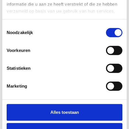
informatie die u aan ze heeft verstrekt of die ze hebben
Kirgizië
verzameld op basis van uw gebruik van hun services.
Kosovo
Toestemmingsselectie
Noodzakelijk
Kroatië
Voorkeuren
La Réunion
Letland
Statistieken
Libanon
Marketing
Litouwen
Marokko
Alles toestaan
Moldavië